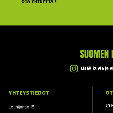
OTA YHTEYTTÄ
SUOMEN 
Lisää kuvia ja v
YHTEYSTIEDOT
OT
JY
Louhijantie 15