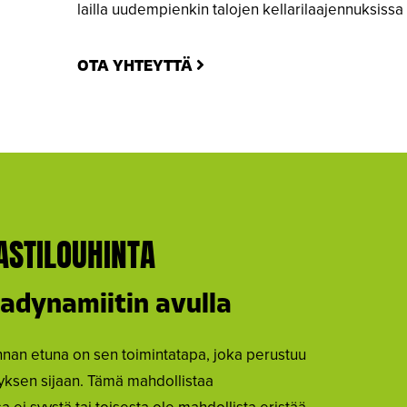
lailla uudempienkin talojen kellarilaajennuksissa 
OTA YHTEYTTÄ
ASTILOUHINTA
adynamiitin avulla
innan etuna on sen toimintatapa, joka perustuu
yksen sijaan. Tämä mahdollistaa