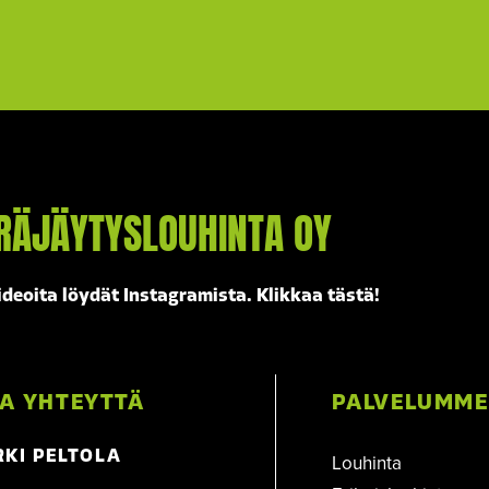
RÄJÄYTYSLOUHINTA OY
ideoita löydät Instagramista. Klikkaa tästä!
A YHTEYTTÄ
PALVELUMME
RKI PELTOLA
Louhinta