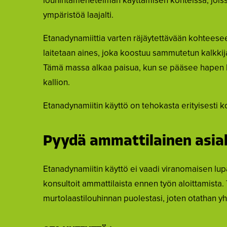
louhintamenetelmän käyttämisen kohteissa, joissa 
ympäristöä laajalti.
Etanadynamiittia varten räjäytettävään kohteeseen
laitetaan aines, joka koostuu sammutetun kalkk
Tämä massa alkaa paisua, kun se pääsee hapen ka
kallion.
Etanadynamiitin käyttö on tehokasta erityisesti k
Pyydä ammattilainen asial
Etanadynamiitin käyttö ei vaadi viranomaisen lupa
konsultoit ammattilaista ennen työn aloittamist
murtolaastilouhinnan puolestasi, joten otathan yh