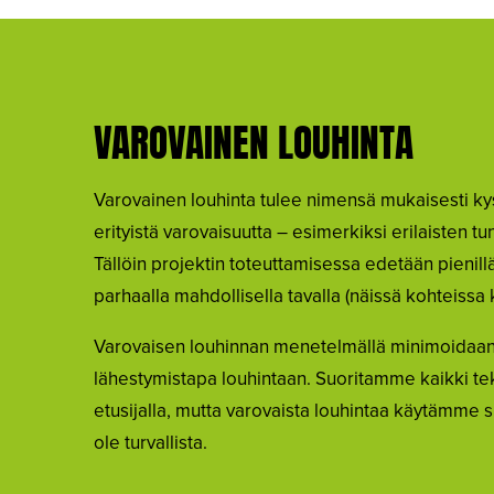
VAROVAINEN LOUHINTA
Varovainen louhinta tulee nimensä mukaisesti ky
erityistä varovaisuutta – esimerkiksi erilaisten t
Tällöin projektin toteuttamisessa edetään pienillä 
parhaalla mahdollisella tavalla (näissä kohteissa
Varovaisen louhinnan menetelmällä minimoidaan v
lähestymistapa louhintaan. Suoritamme kaikki te
etusijalla, mutta varovaista louhintaa käytämme s
ole turvallista.