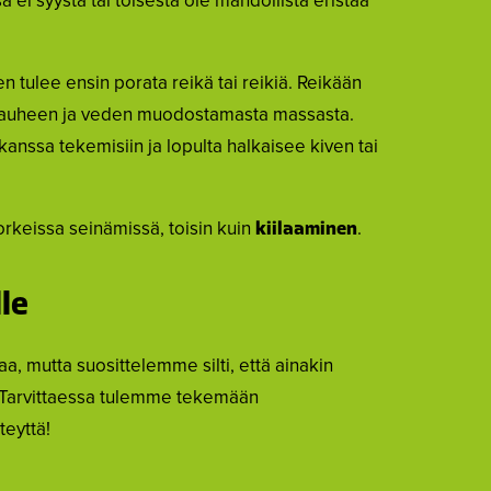
ei syystä tai toisesta ole mahdollista eristää
 tulee ensin porata reikä tai reikiä. Reikään
ijauheen ja veden muodostamasta massasta.
nssa tekemisiin ja lopulta halkaisee kiven tai
orkeissa seinämissä, toisin kuin
.
kiilaaminen
le
a, mutta suosittelemme silti, että ainakin
a. Tarvittaessa tulemme tekemään
teyttä!