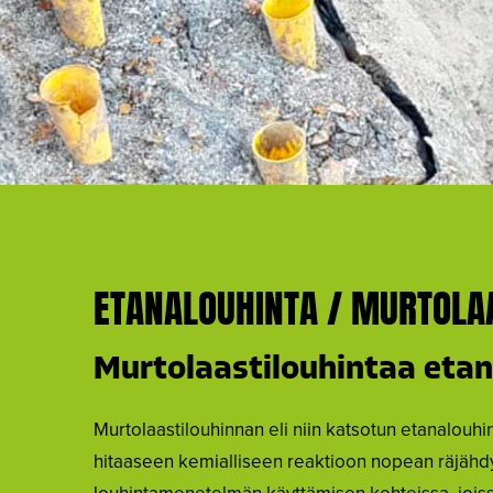
ETANALOUHINTA / MURTOLA
Murtolaastilouhintaa etan
Murtolaastilouhinnan eli niin katsotun etanalouh
hitaaseen kemialliseen reaktioon nopean räjähd