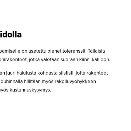
idolla
oamiselle on asetettu pienet toleranssit. Tällaisia
nirakenteet, jotka valetaan suoraan kiinni kallioon.
juuri halutusta kohdasta siististi, jotta rakenteet
louhinnalla hillitään myös rakoiluvyöhykkeen
 myös kustannuskysymys.