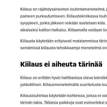
Kiilaus on räjähdysaineeton louhintamenetelmä,
paineen purkautumiseen. Kiilaustekniikassa louh
syvyyteen, jonka jälkeen reikään asetetaan kiila.
aikaiseksi kallion halkaisu. Kiilaamalla voidaan l
Kiilausta käytetään erityisesti matalammissa tär
seinämissä kiilausta tehokkaampi menetelmä o
Kiilaus ei aiheuta tärinää
Kiilaus on erittäin hyvin hallittavissa oleva teknii
ystävällinen. Kiilausmenetelmällä suoritetusta lo
Kiilauslouhintaa käytetään kohteissa, joissa ei vo
tärinän takia. Tällaisia paikkoja ovat esimerkiks