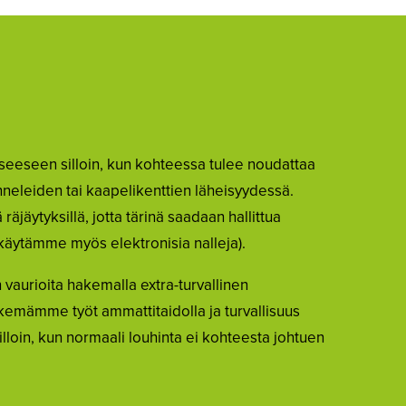
seeseen silloin, kun kohteessa tulee noudattaa
unneleiden tai kaapelikenttien läheisyydessä.
räjäytyksillä, jotta tärinä saadaan hallittua
 käytämme myös elektronisia nalleja).
aurioita hakemalla extra-turvallinen
kemämme työt ammattitaidolla ja turvallisuus
illoin, kun normaali louhinta ei kohteesta johtuen