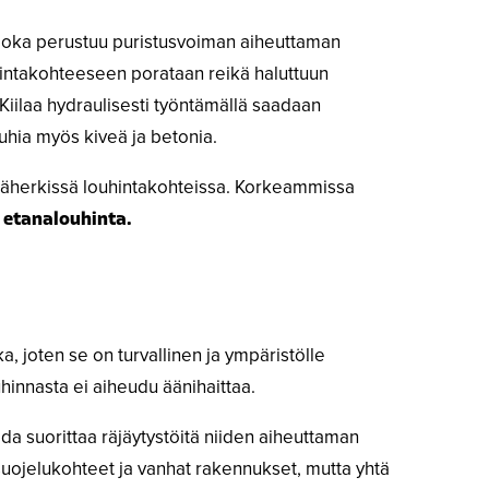
 joka perustuu puristusvoiman aiheuttaman
intakohteeseen porataan reikä haluttuun
 Kiilaa hydraulisesti työntämällä saadaan
ouhia myös kiveä ja betonia.
inäherkissä louhintakohteissa. Korkeammissa
n
etanalouhinta.
kka, joten se on turvallinen ja ympäristölle
uhinnasta ei aiheudu äänihaittaa.
ida suorittaa räjäytystöitä niiden aiheuttaman
i suojelukohteet ja vanhat rakennukset, mutta yhtä